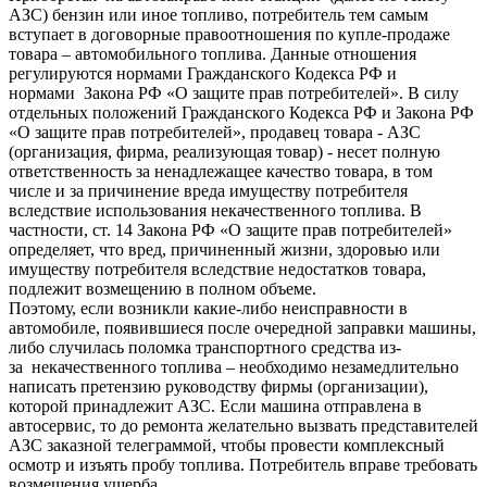
АЗС) бензин или иное топливо, потребитель тем самым
вступает в договорные правоотношения по купле-продаже
товара – автомобильного топлива. Данные отношения
регулируются нормами Гражданского Кодекса РФ и
нормами Закона РФ «О защите прав потребителей». В силу
отдельных положений Гражданского Кодекса РФ и Закона РФ
«О защите прав потребителей», продавец товара - АЗС
(организация, фирма, реализующая товар) - несет полную
ответственность за ненадлежащее качество товара, в том
числе и за причинение вреда имуществу потребителя
вследствие использования некачественного топлива. В
частности, ст. 14 Закона РФ «О защите прав потребителей»
определяет, что вред, причиненный жизни, здоровью или
имуществу потребителя вследствие недостатков товара,
подлежит возмещению в полном объеме.
Поэтому, если возникли какие-либо неисправности в
автомобиле, появившиеся после очередной заправки машины,
либо случилась поломка транспортного средства из-
за некачественного топлива – необходимо незамедлительно
написать претензию руководству фирмы (организации),
которой принадлежит АЗС. Если машина отправлена в
автосервис, то до ремонта желательно вызвать представителей
АЗС заказной телеграммой, чтобы провести комплексный
осмотр и изъять пробу топлива. Потребитель вправе требовать
возмещения ущерба.