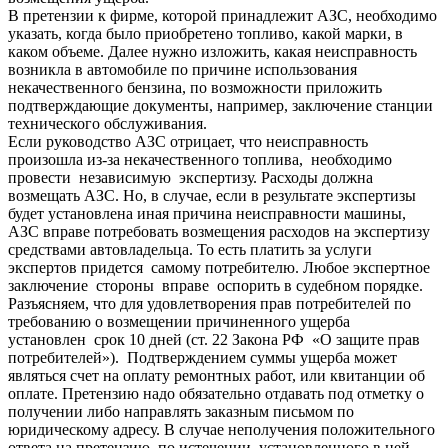
В претензии к фирме, которой принадлежит АЗС, необходимо
указать, когда было приобретено топливо, какой марки, в
каком объеме. Далее нужно изложить, какая неисправность
возникла в автомобиле по причине использования
некачественного бензина, по возможности приложить
подтверждающие документы, например, заключение станции
технического обслуживания.
Если руководство АЗС отрицает, что неисправность
произошла из-за некачественного топлива, необходимо
провести независимую экспертизу. Расходы должна
возмещать АЗС. Но, в случае, если в результате экспертизы
будет установлена иная причина неисправности машины,
АЗС вправе потребовать возмещения расходов на экспертизу
средствами автовладельца. То есть платить за услуги
экспертов придется самому потребителю. Любое экспертное
заключение стороны вправе оспорить в судебном порядке.
Разъясняем, что для удовлетворения прав потребителей по
требованию о возмещении причиненного ущерба
установлен срок 10 дней (ст. 22 Закона РФ «О защите прав
потребителей»). Подтверждением суммы ущерба может
являться счет на оплату ремонтных работ, или квитанции об
оплате. Претензию надо обязательно отдавать под отметку о
получении либо направлять заказным письмом по
юридическому адресу. В случае неполучения положительного
ответа на претензию, по истечении установленного в ней