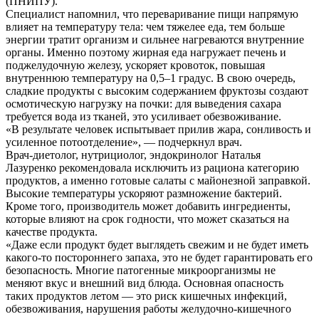
(ПНИПУ).
Специалист напомнил, что переваривание пищи напрямую
влияет на температуру тела: чем тяжелее еда, тем больше
энергии тратит организм и сильнее нагреваются внутренние
органы. Именно поэтому жирная еда нагружает печень и
поджелудочную железу, ускоряет кровоток, повышая
внутреннюю температуру на 0,5–1 градус. В свою очередь,
сладкие продукты с высоким содержанием фруктозы создают
осмотическую нагрузку на почки: для выведения сахара
требуется вода из тканей, это усиливает обезвоживание.
«В результате человек испытывает прилив жара, сонливость и
усиленное потоотделение», — подчеркнул врач.
Врач-диетолог, нутрициолог, эндокринолог Наталья
Лазуренко рекомендовала исключить из рациона категорию
продуктов, а именно готовые салаты с майонезной заправкой.
Высокие температуры ускоряют размножение бактерий.
Кроме того, производитель может добавить ингредиенты,
которые влияют на срок годности, что может сказаться на
качестве продукта.
«Даже если продукт будет выглядеть свежим и не будет иметь
какого-то постороннего запаха, это не будет гарантировать его
безопасность. Многие патогенные микроорганизмы не
меняют вкус и внешний вид блюда. Основная опасность
таких продуктов летом — это риск кишечных инфекций,
обезвоживания, нарушения работы желудочно-кишечного