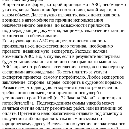
В претензии к фирме, которой принадлежит АЗС, необходимо
указать, когда было приобретено топливо, какой марки, в
каком объеме. Далее нужно изложить, какая неисправность
возникла в автомобиле по причине использования
некачественного бензина, по возможности приложить
подтверждающие документы, например, заключение станции
технического обслуживания.
Если руководство АЗС отрицает, что неисправность
произошла из-за некачественного топлива, необходимо
провести независимую экспертизу. Расходы должна
возмещать АЗС. Но, в случае, если в результате экспертизы
будет установлена иная причина неисправности машины,
АЗС вправе потребовать возмещения расходов на экспертизу
средствами автовладельца. То есть платить за услуги
экспертов придется самому потребителю. Любое экспертное
заключение стороны вправе оспорить в судебном порядке.
Разъясняем, что для удовлетворения прав потребителей по
требованию о возмещении причиненного ущерба
установлен срок 10 дней (ст. 22 Закона РФ «О защите прав
потребителей»). Подтверждением суммы ущерба может
являться счет на оплату ремонтных работ, или квитанции об
оплате. Претензию надо обязательно отдавать под отметку о
получении либо направлять заказным письмом по
юридическому адресу. В случае неполучения положительного
ответа на претензию, по истечении установленного в ней