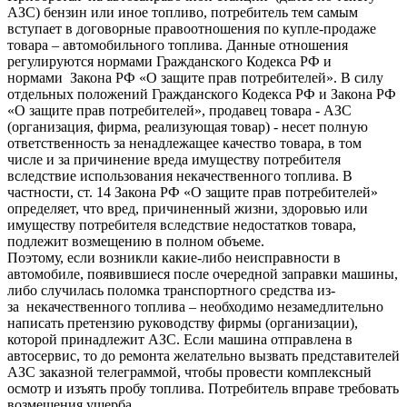
АЗС) бензин или иное топливо, потребитель тем самым
вступает в договорные правоотношения по купле-продаже
товара – автомобильного топлива. Данные отношения
регулируются нормами Гражданского Кодекса РФ и
нормами Закона РФ «О защите прав потребителей». В силу
отдельных положений Гражданского Кодекса РФ и Закона РФ
«О защите прав потребителей», продавец товара - АЗС
(организация, фирма, реализующая товар) - несет полную
ответственность за ненадлежащее качество товара, в том
числе и за причинение вреда имуществу потребителя
вследствие использования некачественного топлива. В
частности, ст. 14 Закона РФ «О защите прав потребителей»
определяет, что вред, причиненный жизни, здоровью или
имуществу потребителя вследствие недостатков товара,
подлежит возмещению в полном объеме.
Поэтому, если возникли какие-либо неисправности в
автомобиле, появившиеся после очередной заправки машины,
либо случилась поломка транспортного средства из-
за некачественного топлива – необходимо незамедлительно
написать претензию руководству фирмы (организации),
которой принадлежит АЗС. Если машина отправлена в
автосервис, то до ремонта желательно вызвать представителей
АЗС заказной телеграммой, чтобы провести комплексный
осмотр и изъять пробу топлива. Потребитель вправе требовать
возмещения ущерба.