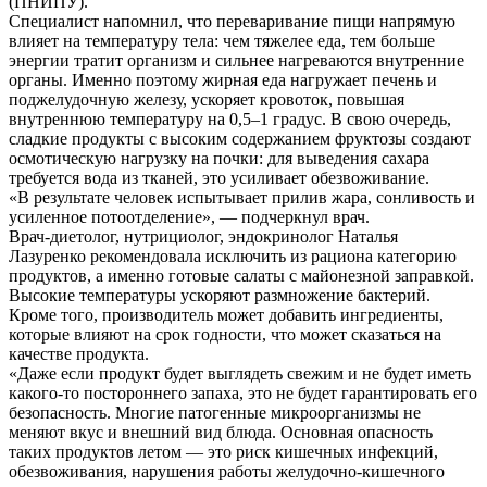
(ПНИПУ).
Специалист напомнил, что переваривание пищи напрямую
влияет на температуру тела: чем тяжелее еда, тем больше
энергии тратит организм и сильнее нагреваются внутренние
органы. Именно поэтому жирная еда нагружает печень и
поджелудочную железу, ускоряет кровоток, повышая
внутреннюю температуру на 0,5–1 градус. В свою очередь,
сладкие продукты с высоким содержанием фруктозы создают
осмотическую нагрузку на почки: для выведения сахара
требуется вода из тканей, это усиливает обезвоживание.
«В результате человек испытывает прилив жара, сонливость и
усиленное потоотделение», — подчеркнул врач.
Врач-диетолог, нутрициолог, эндокринолог Наталья
Лазуренко рекомендовала исключить из рациона категорию
продуктов, а именно готовые салаты с майонезной заправкой.
Высокие температуры ускоряют размножение бактерий.
Кроме того, производитель может добавить ингредиенты,
которые влияют на срок годности, что может сказаться на
качестве продукта.
«Даже если продукт будет выглядеть свежим и не будет иметь
какого-то постороннего запаха, это не будет гарантировать его
безопасность. Многие патогенные микроорганизмы не
меняют вкус и внешний вид блюда. Основная опасность
таких продуктов летом — это риск кишечных инфекций,
обезвоживания, нарушения работы желудочно-кишечного