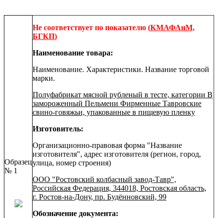
Не соответствует по показателю
(
КМАФАнМ,
БГКП
)
Наименование товара:
Наименование. Характеристики. Название торговой
марки.
Полуфабрикат мясной рубленый в тесте, категории В
замороженный Пельмени Фирменные Тавровские
свино-говяжьи, упакованные в пищевую пленку
Изготовитель:
Организационно-правовая форма "Название
изготовителя", адрес изготовителя (регион, город,
Образец
улица, номер строения)
№ 1
ООО "Ростовский колбасный завод-Тавр",
Российская Федерация, 344018, Ростовская область,
г. Ростов-на-Дону, пр. Будённовский, 99
Обозначение документа: