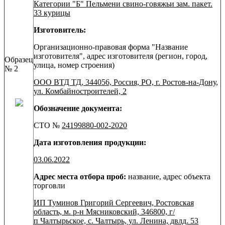
Категории "Б" Пельмени свино-говяжьи зам. пакет.
33 курицы
Изготовитель:
Организационно-правовая форма "Название
изготовителя", адрес изготовителя (регион, город,
Образец
улица, номер строения)
№ 2
ООО ВТД ТД, 344056, Россия, РО, г. Ростов-на-Дону,
ул. Комбайностроителей, 2
Обозначение документа:
СТО №
24199880-002-2020
Дата изготовления продукции:
03.06.2022
Адрес места отбора проб:
название, адрес объекта
торговли
ИП Туминов Григорий Сергеевич, Ростовская
область, м. р-н Мясниковский, 346800, г/
п Чалтырьское, с. Чалтырь, ул. Ленина, двлд. 53