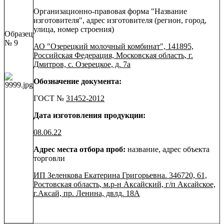
Организационно-правовая форма "Название
изготовителя", адрес изготовителя (регион, город,
улица, номер строения)
Образец
№ 9
АО "Озерецкий молочный комбинат", 141895,
Российская Федерация, Московская область, г.
Дмитров, с. Озерецкое, д. 7а
Обозначение документа:
ГОСТ №
31452-2012
Дата изготовления продукции:
08.06.22
Адрес места отбора проб:
название, адрес объекта
торговли
ИП Зеленкова Екатерина Григорьевна. 346720, 61,
Ростовская область, м.р-н Аксайский, г/п Аксайское,
г.Аксай, пр. Ленина, двлд. 18А