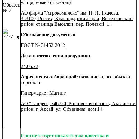
улица, номер строения)
Образец
№ 7
АО фирма "Агрокомплекс" им. Н. И. Ткачева,
353100, Россия, Краснодарский край, Выселковский
район, станица Выселки, пер. Полевой, 14
Обозначение документа:
ГОСТ №
31452-2012
Дата изготовления продукции:
24.06.22
Адрес места отбора проб:
название, адрес объекта
торговли
Гипермаркет Магнит,
АО "Тандер", 346720, Ростовская область, Аксайский
район, г. Аксай, ул. Объездная, дом 14
Соответствует показателям качества и