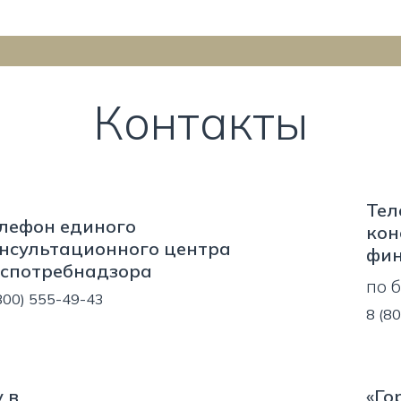
Контакты
Тел
лефон единого
кон
нсультационного центра
фин
спотребнадзора
по 
800) 555-49-43
8 (8
 в
«Го