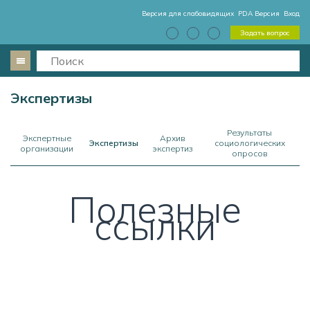
Версия для слабовидящих
PDA Версия
Вход
Задать вопрос
Экспертизы
Результаты
Экспертные
Архив
Экспертизы
социологических
организации
экспертиз
опросов
Полезные
ссылки