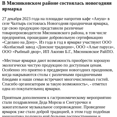
В Мясниковском районе состоялась новогодняя
ярмарка
27 декабря 2023 года на площадке напротив кафе «Ануш» в
селе Чалтырь состоялась Новогодняя праздничная ярмарка,
где свою продукцию представили различные
товаропроизводители Мясниковского района, в том числе
предприятия, прошедшие добровольную сертификацию
«Сделано на Дону». Из года в год в ярмарке участвуют ООО
«Колбасный завод «Донские традиции», ООО «Алые паруса»,
ООО «Рыбный двор», ИП Акопян Б.Г., Мясниковское РайПО.
«Местные ярмарки дают возможность приобрести хорошую
экологически чистую продукцию по доступным ценам.
Особенно это приятно в преддверии новогодних праздников,
когда накрываются столы с различными праздничными
блюдами и наши семьи встречают многочисленных гостей.
Спасибо организаторам за такую возможность», - отметил
одна из покупательниц ярмарки.
Приятным дополнением к гастрономическому мероприятию
стали поздравления Деда Мороза и Снегурочки и
зажигательное музыкальное сопровождение. Проведение
ярмарок уже стало доброй традицией, в этом году подобная
инициатива получила ещё большее распространение и