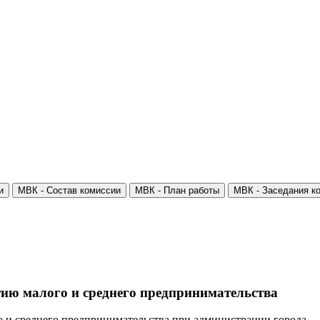
и
МВК - Состав комиссии
МВК - План работы
МВК - Заседания к
итию малого и среднего предпринимательства
го и среднего предпринимательства при администрации города.